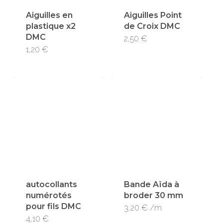
Aiguilles en
Aiguilles Point
plastique x2
de Croix DMC
DMC
2,50
€
1,20
€
autocollants
Bande Aïda à
numérotés
broder 30 mm
pour fils DMC
Ce
3,20
€
/m
4,10
€