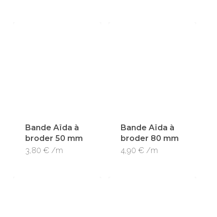
produit
a
plusieurs
variations
Les
options
peuvent
être
choisies
Bande Aïda à
Bande Aïda à
broder 50 mm
broder 80 mm
sur
Ce
3,80
€
/m
4,90
€
/m
la
produit
page
a
du
plusieurs
produit
variations.