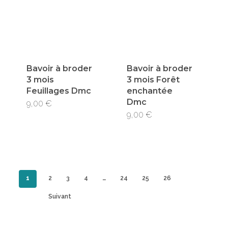
Les
options
peuvent
être
Bavoir à broder
Bavoir à broder
choisies
3 mois
3 mois Forêt
Feuillages Dmc
enchantée
sur
Dmc
9,00
€
la
9,00
€
page
du
produit
1
2
3
4
…
24
25
26
Suivant