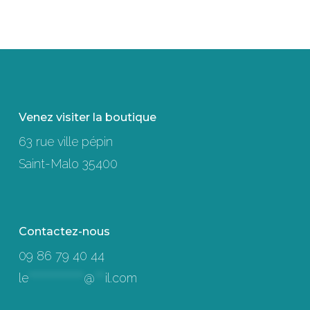
Venez visiter la boutique
63 rue ville pépin
Saint-Malo 35400
Contactez-nous
09 86 79 40 44
le
****************
@
***
il.com