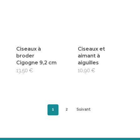
Ciseaux à
Ciseaux et
broder
aimant à
Cigogne 9,2 cm
aiguilles
Ce
13,50
€
10,90
€
produit
a
plusieu
1
2
Suivant
variatio
Les
option