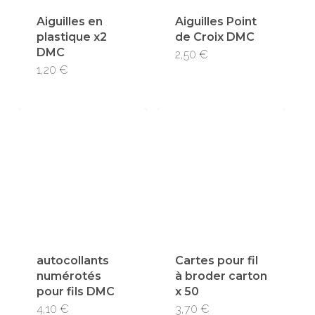
Aiguilles en
Aiguilles Point
plastique x2
de Croix DMC
DMC
2,50
€
1,20
€
autocollants
Cartes pour fil
numérotés
à broder carton
pour fils DMC
x 50
4,10
€
3,70
€