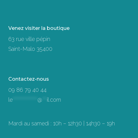
peuven
être
choisie
Venez visiter la boutique
sur
63 rue ville pépin
la
Saint-Malo 35400
page
du
produit
Contactez-nous
09 86 79 40 44
le
****************
@
***
il.com
Mardi au samedi : 10h – 12h30 | 14h30 – 19h