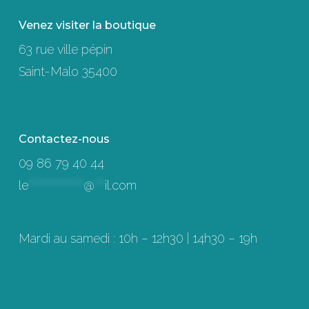
Les
options
Venez visiter la boutique
peuvent
63 rue ville pépin
être
Saint-Malo 35400
choisies
sur
la
Contactez-nous
page
09 86 79 40 44
du
le
****************
@
***
il.com
produit
Mardi au samedi : 10h – 12h30 | 14h30 – 19h