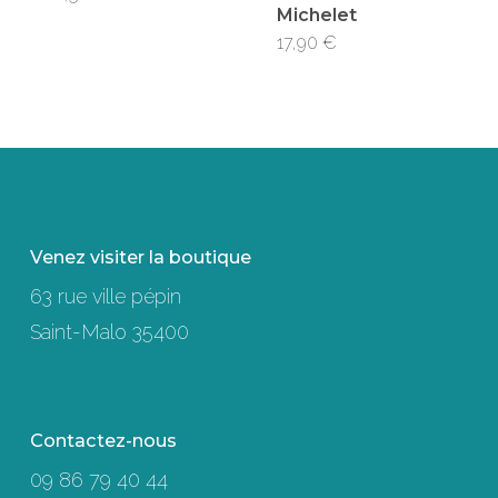
Michelet
17,90
€
Venez visiter la boutique
63 rue ville pépin
Saint-Malo 35400
Contactez-nous
09 86 79 40 44