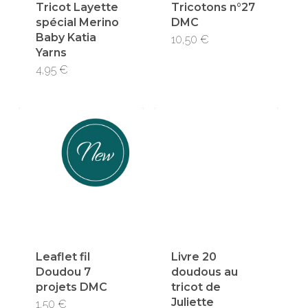
Tricot Layette
Tricotons n°27
spécial Merino
DMC
Baby Katia
10,50
€
Yarns
4,95
€
Leaflet fil
Livre 20
Doudou 7
doudous au
projets DMC
tricot de
Juliette
1,50
€