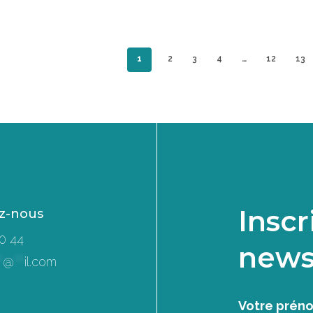
était :
est :
17,90 €.
8,95 €.
1
2
3
4
…
12
13
Inscr
z-nous
0 44
news
*
@
***
il.com
Votre prén