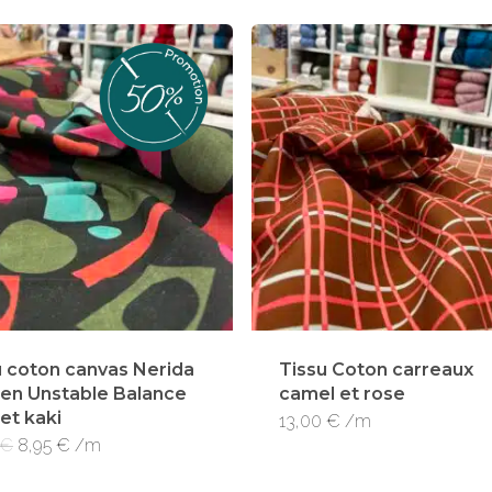
u coton canvas Nerida
Tissu Coton carreaux
en Unstable Balance
camel et rose
et kaki
13,00
€
/m
Le
Le
€
8,95
€
/m
prix
prix
initial
actuel