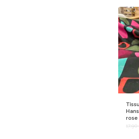
Tiss
Hans
rose 
17,90