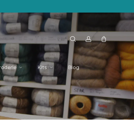
Close
search
account
Cart
roderie
Kits
Blog