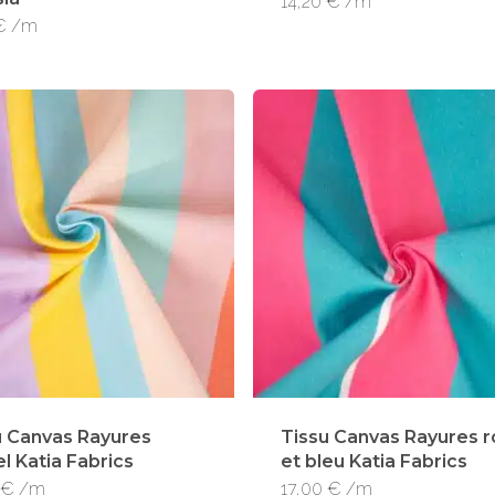
14,20
€
/m
€
/m
u Canvas Rayures
Tissu Canvas Rayures 
l Katia Fabrics
et bleu Katia Fabrics
€
/m
17,00
€
/m