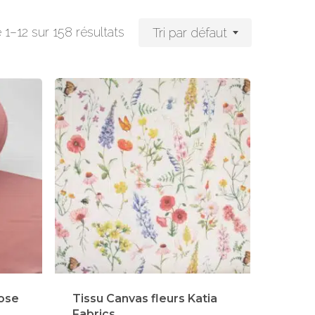
 1–12 sur 158 résultats
Tri par défaut
rose
Tissu Canvas fleurs Katia
Fabrics