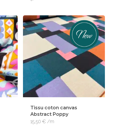
Votre panier est vide.
Voir La Boutique
Tissu coton canvas
Abstract Poppy
15,50
€
/m