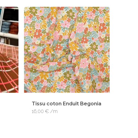
Tissu coton Enduit Begonia
16,00
€
/m