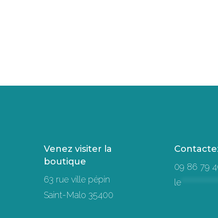
Venez visiter la
Contacte
boutique
09 86 79 4
63 rue ville pépin
le
***************
Saint-Malo 35400