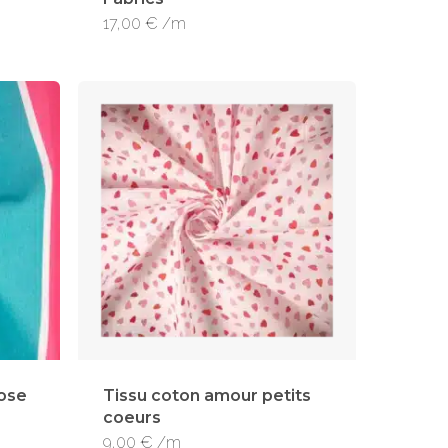
17,00
€
/m
rose
Tissu coton amour petits
coeurs
9,00
€
/m