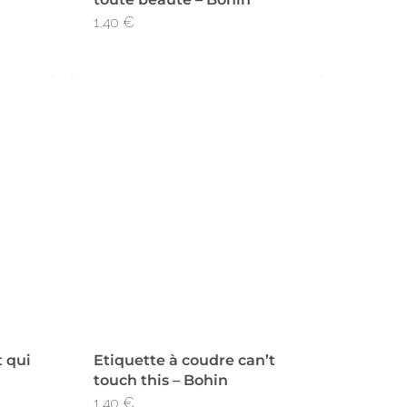
1,40
€
t qui
Etiquette à coudre can’t
touch this – Bohin
1,40
€