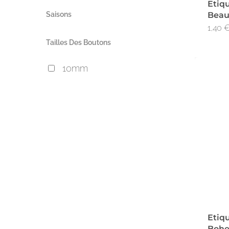
Etiq
Saisons
Beaut
1,40
Tailles Des Boutons
10mm
Etiq
Boh