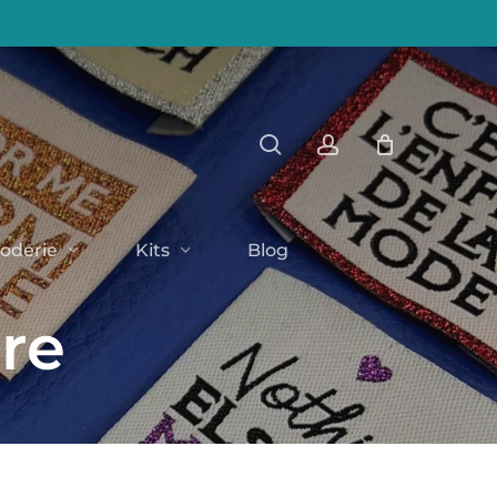
Close
search
account
Cart
oderie
Kits
Blog
re