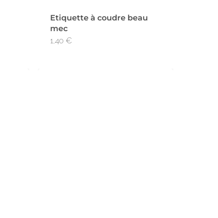
Etiquette à coudre beau
mec
1,40
€