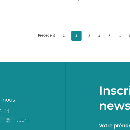
Précédent
1
2
3
4
5
…
Inscr
z-nous
news
0 44
****
@
***
il.com
Votre prén