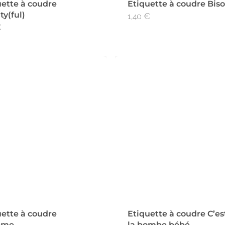
uette à coudre
Etiquette à coudre Bis
y(ful)
1,40
€
€
uette à coudre
Etiquette à coudre C’es
eme
la bombe bébé