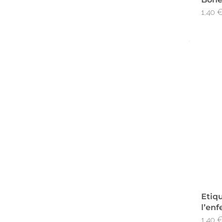
1,40
Etiqu
l’enf
1,40