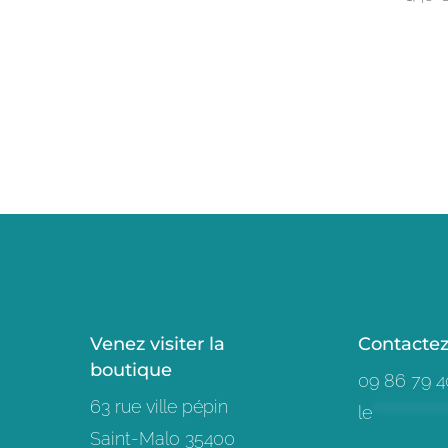
Venez visiter la
Contacte
boutique
09 86 79 4
63 rue ville pépin
le
************
Saint-Malo 35400