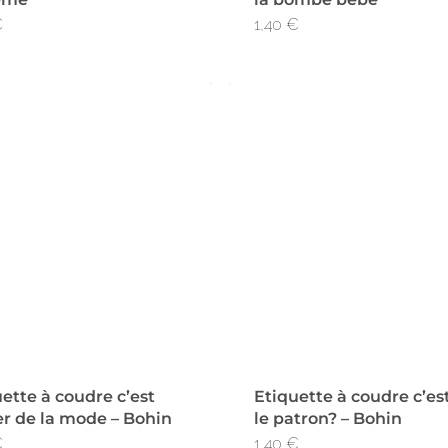
€
1,40
€
ette à coudre c’est
Etiquette à coudre c’es
er de la mode – Bohin
le patron? – Bohin
€
1,40
€