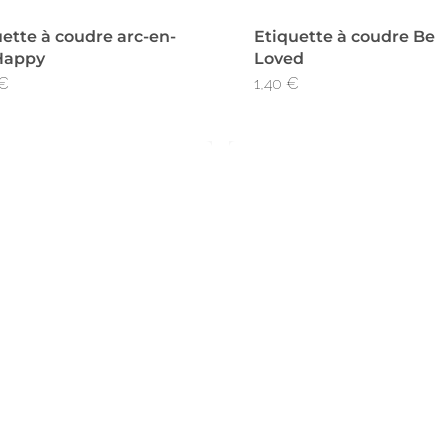
ette à coudre arc-en-
Etiquette à coudre Be
 Happy
Loved
€
1,40
€