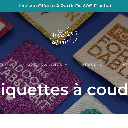
Livraison Offerte À Partir De 60€ D'achat
Panier
ts
Patrons & Livres
Mercerie
Br
tiquettes à coud