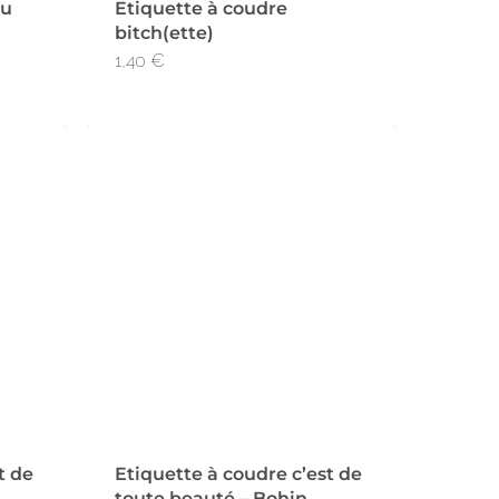
ou
Etiquette à coudre
bitch(ette)
1,40
€
t de
Etiquette à coudre c’est de
toute beauté – Bohin