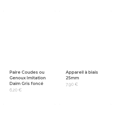
Paire Coudes ou
Appareil à biais
Genoux Imitation
25mm
Daim Gris foncé
7,90
€
6,20
€