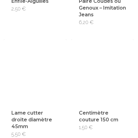
Enfile-Aiguilles
Paire Coudes ou
Genoux – Imitation
2,50
€
Jeans
6,20
€
Lame cutter
Centimètre
droite diamètre
couture 150 cm
45mm
1,50
€
5,50
€