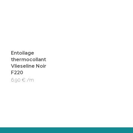
Entoilage
thermocollant
Vlieseline Noir
F220
6,90
€
/m