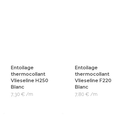
Entoilage
Entoilage
thermocollant
thermocollant
Vlieseline H250
Vlieseline F220
Blanc
Blanc
7,30
€
/m
7,80
€
/m