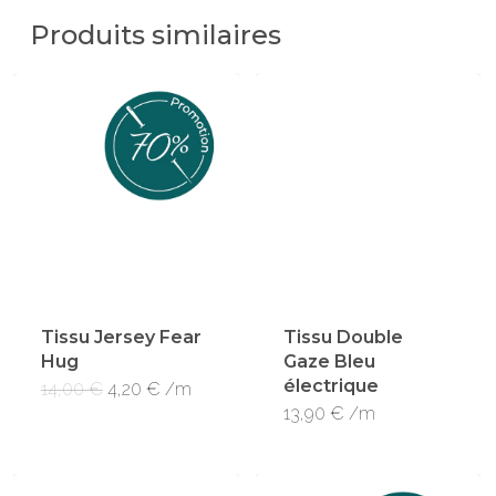
Produits similaires
Tissu Jersey Fear
Tissu Double
Hug
Gaze Bleu
électrique
Le
Le
14,00
€
4,20
€
/m
prix
prix
13,90
€
/m
initial
actuel
était :
est :
14,00 €.
4,20 €.