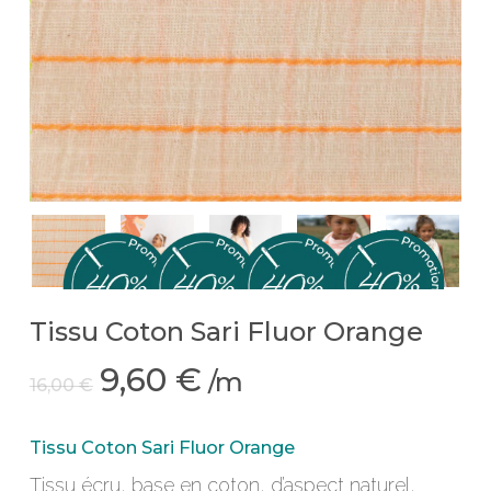
Tissu Coton Sari Fluor Orange
Le
Le
9,60
€
/m
16,00
€
prix
prix
initial
actuel
Tissu Coton Sari Fluor Orange
était :
est :
Tissu écru, base en coton, d’aspect naturel,