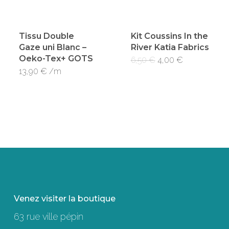
Tissu Double
Kit Coussins In the
Gaze uni Blanc –
River Katia Fabrics
Oeko-Tex+ GOTS
Le
Le
6,50
€
4,00
€
prix
prix
13,90
€
/m
initial
actuel
était :
est :
6,50 €.
4,00 €.
Venez visiter la boutique
63 rue ville pépin