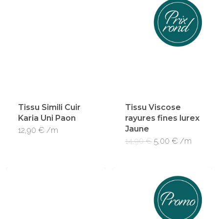
Tissu Simili Cuir
Tissu Viscose
Karia Uni Paon
rayures fines lurex
Jaune
12,90
€
/m
Le
Le
14,90
€
5,00
€
/m
prix
prix
initial
actuel
était :
est :
14,90 €.
5,00 €.