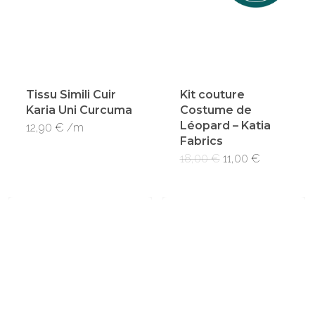
Tissu Simili Cuir
Kit couture
Karia Uni Curcuma
Costume de
Léopard – Katia
12,90
€
/m
Fabrics
Le
Le
18,00
€
11,00
€
prix
prix
initial
actuel
était :
est :
18,00 €.
11,00 €.