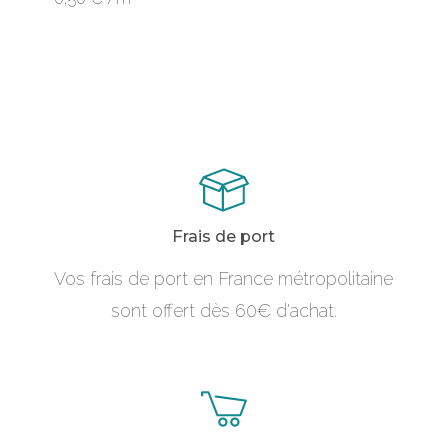
produit
a
plusieurs
variations.
Les
options
peuvent
Frais de port
être
Vos frais de port en France métropolitaine
choisies
sont offert dès 60€ d'achat.
sur
la
page
du
produit