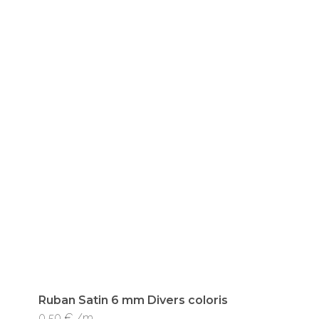
Ruban Satin 6 mm Divers coloris
Ce
0,50
€
/m