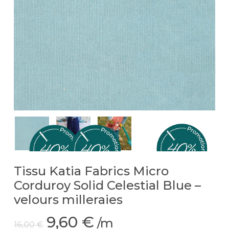
Tissu Katia Fabrics Micro
Corduroy Solid Celestial Blue –
velours milleraies
Le
Le
9,60
€
/m
16,00
€