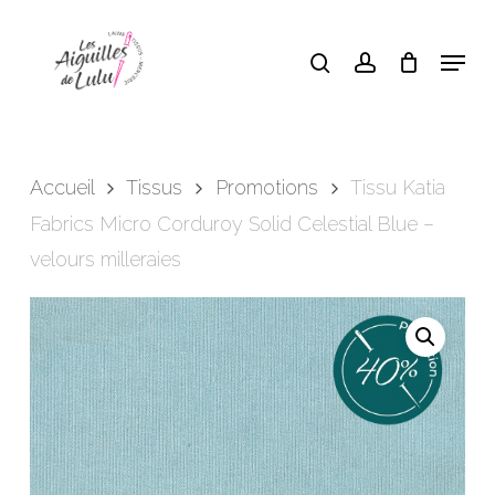
Skip
search
account
Menu
to
Close
Panier
Cart
main
content
Accueil
Tissus
Promotions
Tissu Katia
Fabrics Micro Corduroy Solid Celestial Blue –
velours milleraies