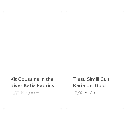
Kit Coussins In the
Tissu Simili Cuir
River Katia Fabrics
Karia Uni Gold
Le
Le
6,50
€
4,00
€
12,90
€
/m
prix
prix
initial
actuel
était :
est :
6,50 €.
4,00 €.