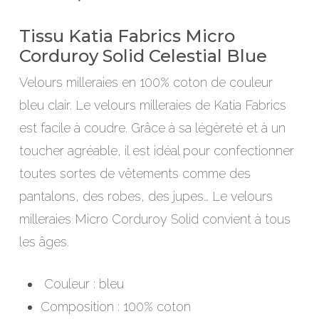
prix
prix
initial
actuel
Tissu Katia Fabrics Micro
était :
est :
Corduroy Solid Celestial Blue
16,00 €.
9,60 €.
Velours milleraies en 100% coton de couleur
bleu clair. Le velours milleraies de Katia Fabrics
est facile à coudre. Grâce à sa légèreté et à un
toucher agréable, il est idéal pour confectionner
toutes sortes de vêtements comme des
pantalons, des robes, des jupes… Le velours
milleraies Micro Corduroy Solid convient à tous
les âges.
Couleur : bleu
Composition : 100% coton