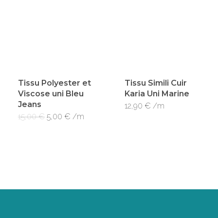
Tissu Polyester et
Tissu Simili Cuir
Viscose uni Bleu
Karia Uni Marine
Jeans
12,90
€
/m
Le
Le
15,00
€
5,00
€
/m
prix
prix
initial
actuel
était :
est :
15,00 €.
5,00 €.