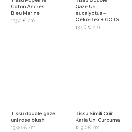
Tissu Popeline
Tissu Double
Coton Ancres
Gaze Uni
Bleu Marine
eucalyptus –
Oeko-Tex + GOTS
12,50
€
/m
13,90
€
/m
Tissu double gaze
Tissu Simili Cuir
uni rose blush
Karia Uni Curcuma
13,90
€
/m
12,90
€
/m