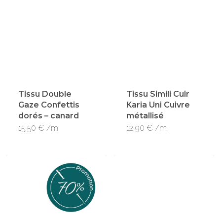
Tissu Double
Tissu Simili Cuir
Gaze Confettis
Karia Uni Cuivre
dorés – canard
métallisé
15,50
€
/m
12,90
€
/m