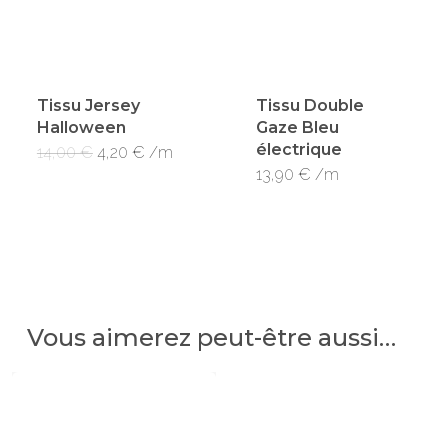
Tissu Jersey
Tissu Double
Halloween
Gaze Bleu
électrique
Le
Le
14,00
€
4,20
€
/m
prix
prix
13,90
€
/m
initial
actuel
était :
est :
14,00 €.
4,20 €.
Vous aimerez peut-être aussi…