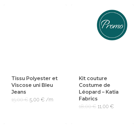
Tissu Polyester et
Kit couture
Viscose uni Bleu
Costume de
Jeans
Léopard – Katia
Fabrics
Le
Le
15,00
€
5,00
€
/m
prix
prix
Le
Le
18,00
€
11,00
€
initial
actuel
prix
prix
était :
est :
initial
actuel
15,00 €.
5,00 €.
était :
est :
18,00 €.
11,00 €.