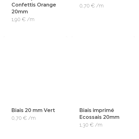
Confettis Orange
0,70
€
/m
20mm
1,90
€
/m
Biais 20 mm Vert
Biais imprimé
Ecossais 20mm
0,70
€
/m
1,30
€
/m