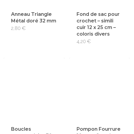
Anneau Triangle
Fond de sac pour
Métal doré 32 mm
crochet – simili
cuir 12 x 25 cm –
2,80
€
coloris divers
Ce
4,20
€
produi
a
plusie
variati
Les
option
peuve
être
choisi
Boucles
Pompon Fourrure