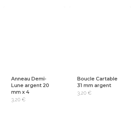
a
produi
a
plusie
plusieurs
variati
variations.
Les
Les
option
options
peuve
peuvent
être
être
choisi
choisies
Anneau Demi-
Boucle Cartable
sur
Lune argent 20
31 mm argent
sur
la
mm x 4
3,20
€
la
page
3,20
€
page
du
du
produi
produit