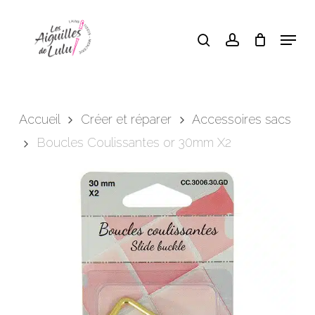
Skip
search
account
Menu
to
Close
Panier
Cart
main
content
Accueil
Créer et réparer
Accessoires sacs
Boucles Coulissantes or 30mm X2