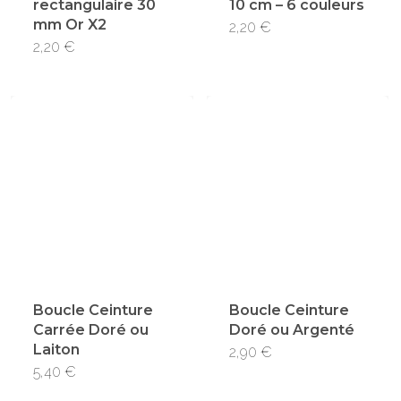
rectangulaire 30
10 cm – 6 couleurs
sur
mm Or X2
Ce
2,20
€
la
2,20
€
produi
page
a
du
plusie
produi
variati
Les
option
peuve
être
choisi
Boucle Ceinture
Boucle Ceinture
sur
Carrée Doré ou
Doré ou Argenté
la
Laiton
Ce
2,90
€
page
Ce
5,40
€
produi
du
produit