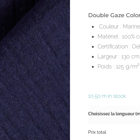
Double Gaze Color
Couleur : Marin
Matériel : 100% 
Certification : O
Largeur : 130 cm
Poids : 125 g/m²
10,50 m in stock
Choisissez la longueur (m
Prix total