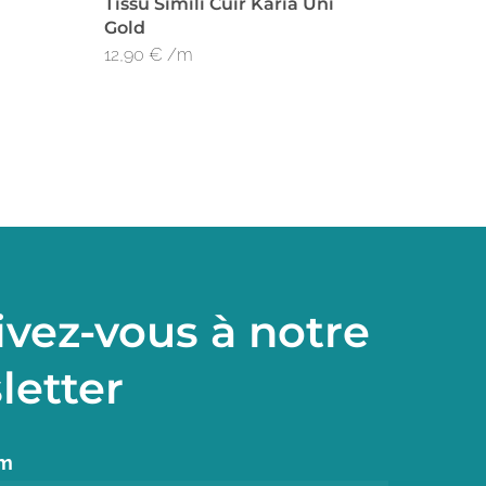
Tissu Simili Cuir Karia Uni
Gold
12,90
€
/m
ivez-vous à notre
letter
om