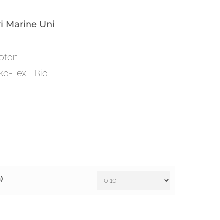
i Marine Uni
e
coton
eko-Tex + Bio
)