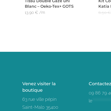
Tissu Double Gaze uni
Kit Co
Blanc – Oeko-Tex+ GOTS
Katia 
13,90
€
/m
6,50
€
Venez visiter la
Contacte
boutique
09 86 79 4
63 rue ville pépin
le
************
Saint-Malo 35400