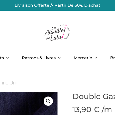
Livraison Offerte À Partir De 60€ D'achat
Panier
ts
Patrons & Livres
Mercerie
Br
rine Uni
Double Gaz
13,90
€
/m