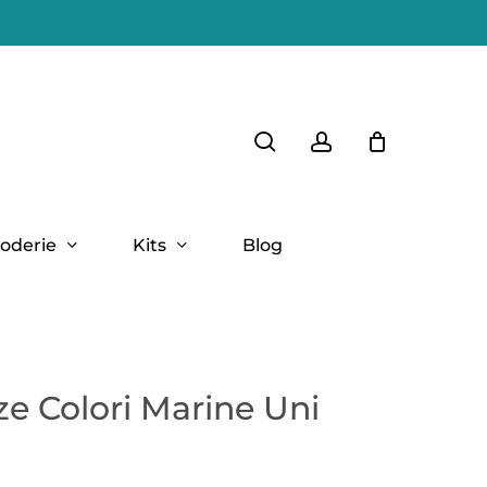
Close
search
account
Cart
oderie
Kits
Blog
e Colori Marine Uni