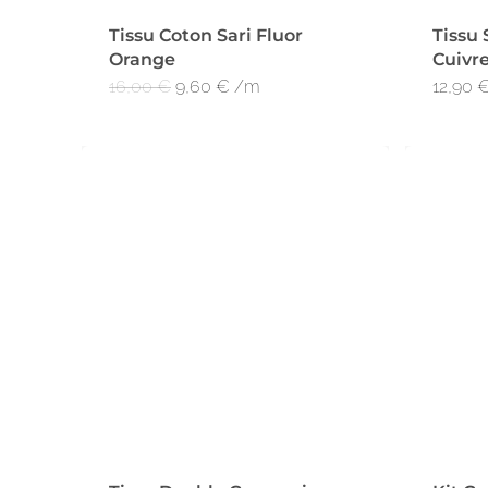
Tissu Coton Sari Fluor
Tissu 
Orange
Cuivre
Le
Le
16,00
€
9,60
€
/m
12,90
prix
prix
initial
actuel
était :
est :
16,00 €.
9,60 €.