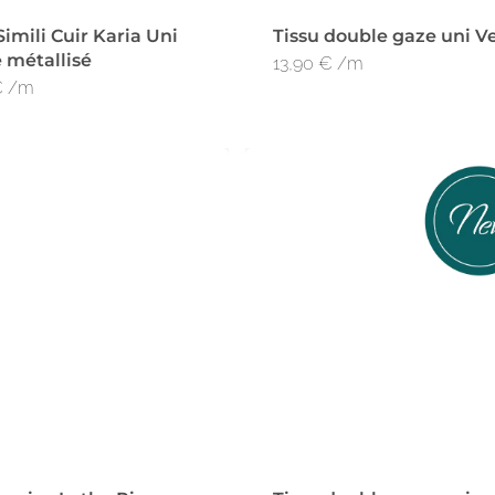
Simili Cuir Karia Uni
Tissu double gaze uni Ve
 métallisé
13,90
€
/m
€
/m