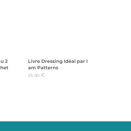
au 2
Livre Dressing Idéal par I
chet
am Patterns
25,90
€