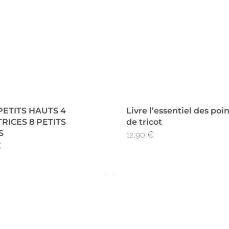
 PETITS HAUTS 4
Livre l’essentiel des poi
RICES 8 PETITS
de tricot
S
12,90
€
€