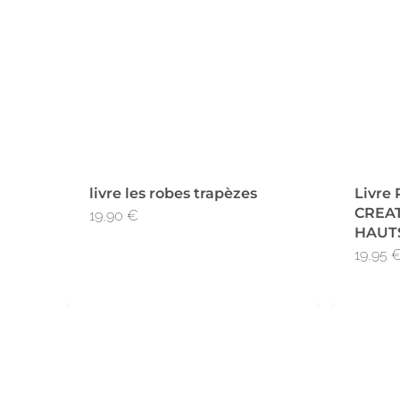
livre les robes trapèzes
Livre
CREAT
19,90
€
HAUT
19,95