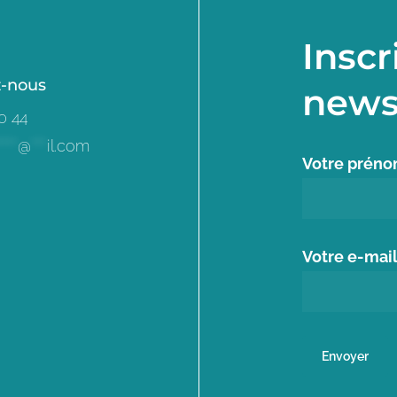
Inscr
z-nous
news
0 44
****
@
***
il.com
Votre prén
Votre e-mai