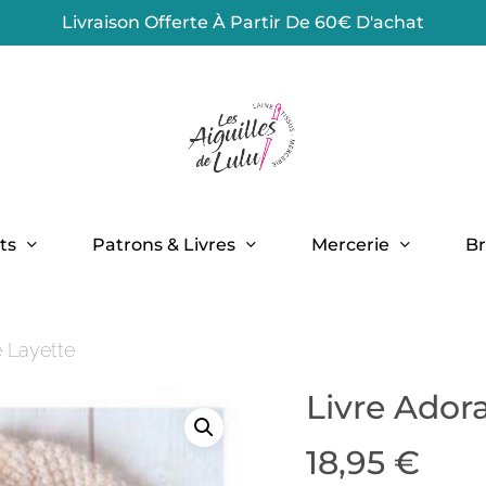
Livraison Offerte À Partir De 60€ D'achat
Panier
ts
Patrons & Livres
Mercerie
Br
e Layette
Livre Ador
18,95
€