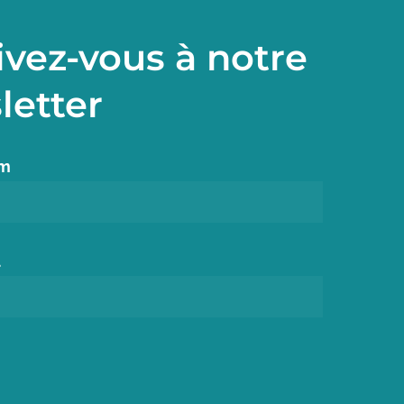
ivez-vous à notre
letter
om
l