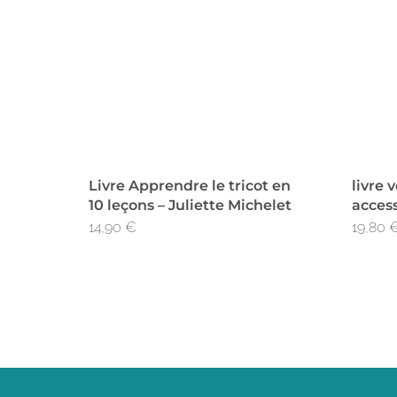
Livre Apprendre le tricot en
livre 
10 leçons – Juliette Michelet
access
14,90
€
19,80