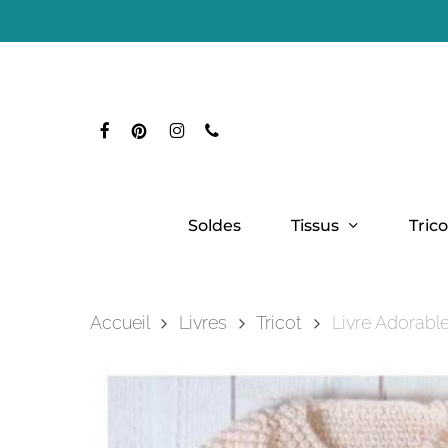
Skip
to
main
content
Facebook
Pinterest
Instagram
Phone
Taper entrer pour rechercher
Tissus
Trico
Soldes
Accueil
Livres
Tricot
Livre Adorabl