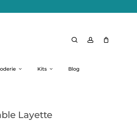
Close
search
account
Cart
oderie
Kits
Blog
able Layette