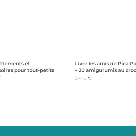
vêtements et
Livre les amis de Pica P
oires pour tout-petits
– 20 amigurumis au cro
€
19,50
€