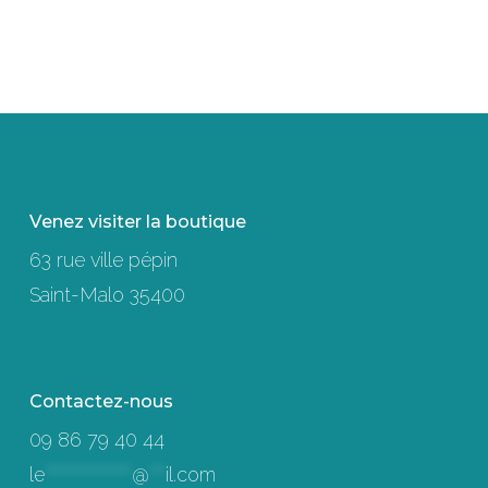
Venez visiter la boutique
63 rue ville pépin
Saint-Malo 35400
Contactez-nous
09 86 79 40 44
le
****************
@
***
il.com