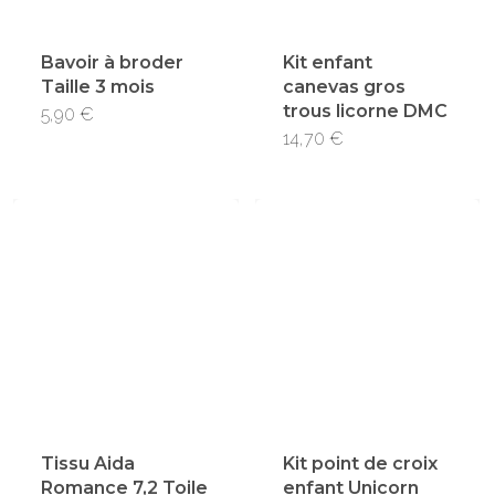
Bavoir à broder
Kit enfant
Taille 3 mois
canevas gros
trous licorne DMC
Ce
5,90
€
14,70
€
produit
a
plusieurs
variations.
Les
options
peuvent
être
choisies
Tissu Aida
Kit point de croix
sur
Romance 7,2 Toile
enfant Unicorn