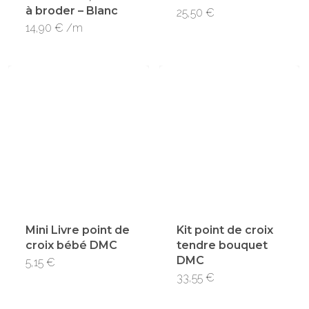
la
à broder – Blanc
25,50
€
page
14,90
€
/m
du
produit
Mini Livre point de
Kit point de croix
croix bébé DMC
tendre bouquet
DMC
5,15
€
33,55
€