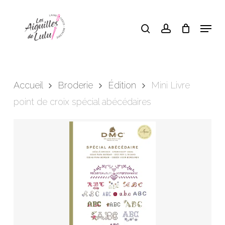
Skip
search
account
Menu
to
Close
Panier
Cart
main
content
Accueil
Broderie
Édition
Mini Livre
point de croix spécial abécédaires