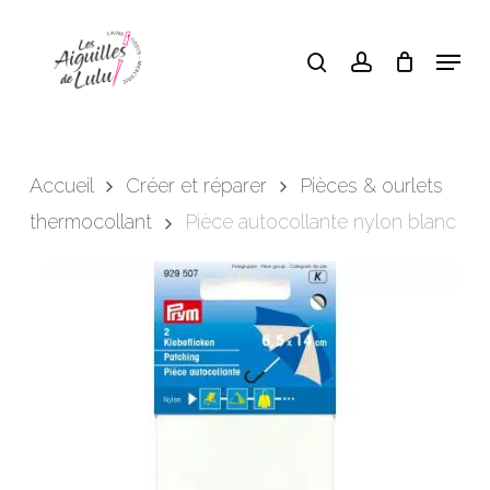
Skip
search
account
Menu
to
Close
Panier
Cart
main
content
Accueil
Créer et réparer
Pièces & ourlets
thermocollant
Pièce autocollante nylon blanc