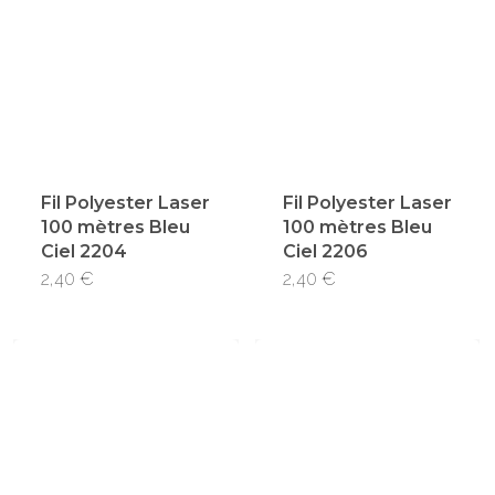
Les
options
peuvent
être
choisies
Fil Polyester Laser
Fil Polyester Laser
sur
100 mètres Bleu
100 mètres Bleu
la
Ciel 2204
Ciel 2206
page
2,40
€
2,40
€
du
produit