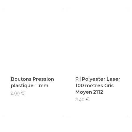
Boutons Pression
Fil Polyester Laser
plastique 11mm
100 mètres Gris
Moyen 2112
Ce
2,99
€
2,40
€
produit
a
plusieurs
variations.