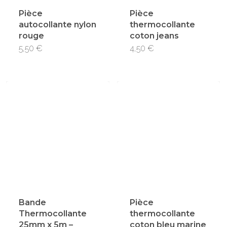
Pièce
Pièce
autocollante nylon
thermocollante
rouge
coton jeans
5,50
€
4,50
€
Bande
Pièce
Thermocollante
thermocollante
25mm x 5m –
coton bleu marine