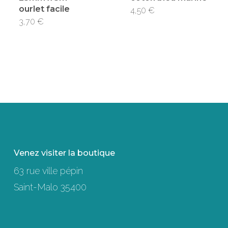
ourlet facile
4,50
€
3,70
€
Venez visiter la boutique
63 rue ville pépin
Saint-Malo 35400