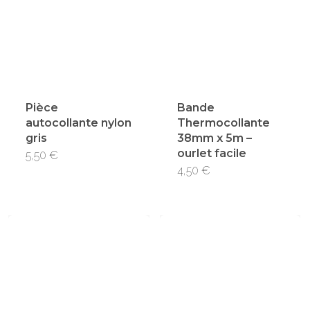
Pièce
Bande
autocollante nylon
Thermocollante
gris
38mm x 5m –
ourlet facile
5,50
€
4,50
€