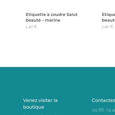
Etiquette à coudre Salut
Etique
beauté – marine
beaut
1,40
€
1,40
€
Venez visiter la
Contacte
boutique
09 86 79 4