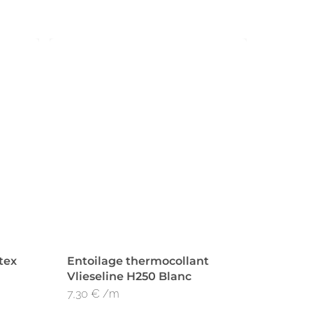
tex
Entoilage thermocollant
Vlieseline H250 Blanc
7,30
€
/m