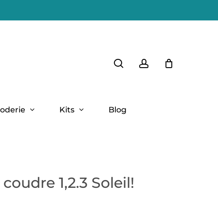
Close
search
account
Cart
oderie
Kits
Blog
coudre 1,2.3 Soleil!