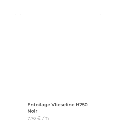
Entoilage Vlieseline H250
Noir
7,30
€
/m