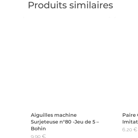
Produits similaires
Aiguilles machine
Paire
Surjeteuse n°80 -Jeu de 5 –
Imita
Bohin
6,20
€
9,90
€