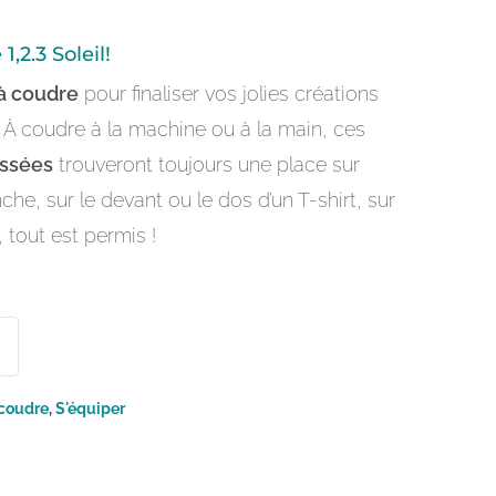
1,2.3 Soleil!
 à coudre
pour finaliser vos jolies créations
. À coudre à la machine ou à la main, ces
issées
trouveront toujours une place sur
e, sur le devant ou le dos d’un T-shirt, sur
 tout est permis !
 coudre
,
S'équiper