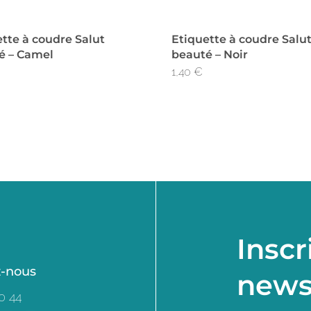
tte à coudre Salut
Etiquette à coudre Salu
é – Camel
beauté – Noir
1,40
€
Inscr
z-nous
news
0 44