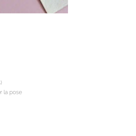
)
er la pose